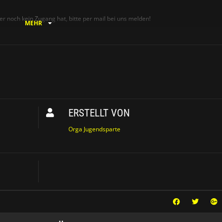
 noch kein Zugang hat, bitte per mail bei uns melden!
MEHR
ien nur nach Absprache statt.
ERSTELLT VON
Orga Jugendsparte