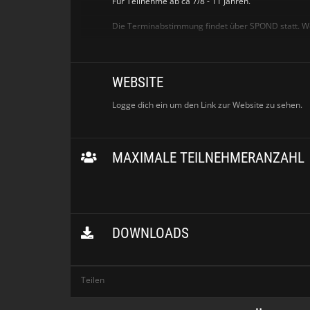
Für Teilnehme ab ca 7/8 - 11 Jahren.
Die Terminabstimmung findet über SPOND statt. Wer
Und das Training findet in den Hamburger Schulfer
WEBSITE
Logge dich ein um den Link zur Website zu sehen.
MAXIMALE TEILNEHMERANZAHL
DOWNLOADS
Teilen