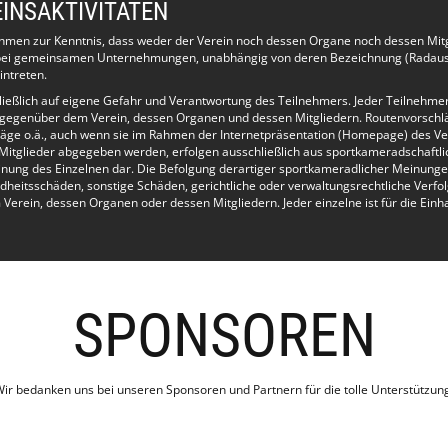
INSAKTIVITÄTEN
ehmen zur Kenntnis, dass weder der Verein noch dessen Organe noch dessen Mit
e bei gemeinsamen Unternehmungen, unabhängig von deren Bezeichnung (Radausf
intreten.
hließlich auf eigene Gefahr und Verantwortung des Teilnehmers. Jeder Teilnehme
 gegenüber dem Verein, dessen Organen und dessen Mitgliedern. Routenvorschl
äge o.ä., auch wenn sie im Rahmen der Internetpräsentation (Homepage) des Ve
Mitglieder abgegeben werden, erfolgen ausschließlich aus sportkameradschaftlic
inung des Einzelnen dar. Die Befolgung derartiger sportkameradlicher Meinunge
dheitsschäden, sonstige Schäden, gerichtliche oder verwaltungsrechtliche Verfo
rein, dessen Organen oder dessen Mitgliedern. Jeder einzelne ist für die Einh
SPONSOREN
ir bedanken uns bei unseren Sponsoren und Partnern für die tolle Unterstützun