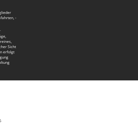
glieder
ahrten, -
r
äge,
reines,
her Sicht
n erfolgt
lgung
altung
g.