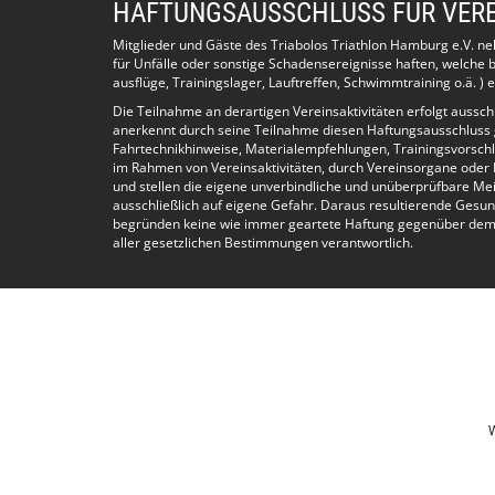
HAFTUNGSAUSSCHLUSS FÜR VERE
Mitglieder und Gäste des Triabolos Triathlon Hamburg e.V. n
für Unfälle oder sonstige Schadensereignisse haften, welch
ausflüge, Trainingslager, Lauftreffen, Schwimmtraining o.ä. ) e
Die Teilnahme an derartigen Vereinsaktivitäten erfolgt aussc
anerkennt durch seine Teilnahme diesen Haftungsausschluss
Fahrtechnikhinweise, Materialempfehlungen, Trainingsvorschl
im Rahmen von Vereinsaktivitäten, durch Vereinsorgane oder 
und stellen die eigene unverbindliche und unüberprüfbare Me
ausschließlich auf eigene Gefahr. Daraus resultierende Gesun
begründen keine wie immer geartete Haftung gegenüber dem Ve
aller gesetzlichen Bestimmungen verantwortlich.
W