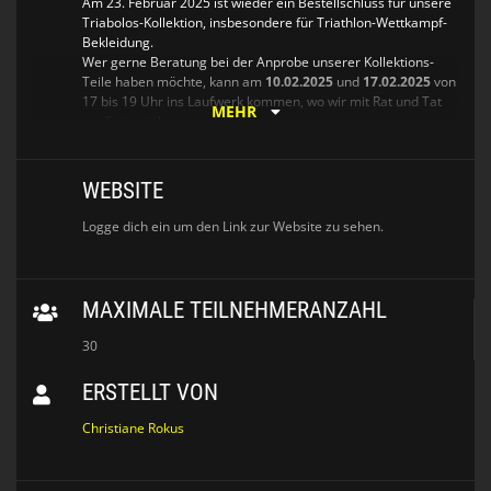
Am 23. Februar 2025 ist wieder ein Bestellschluss für unsere
Triabolos-Kollektion, insbesondere für Triathlon-Wettkampf-
Bekleidung.
Wer gerne Beratung bei der Anprobe unserer Kollektions-
Teile haben möchte, kann am
10.02.2025
und
17.02.2025
von
17 bis 19 Uhr ins Laufwerk kommen, wo wir mit Rat und Tat
MEHR
zur Seite stehen.
Außerdem gibt es am
10.02.2025
die Möglichkeit ebenfalls im
Laufwerk für neue Mitglieder ihr Starterpaket abzuholen.
WEBSITE
Zum Soforterwerb bieten wir Beanies in schwarz und
magenta an sowie Caps, Rucksäcke und Radflaschen.
Logge dich ein um den Link zur Website zu sehen.
Bitte tragt euch für den ABHOLTERMIN in den Kalender ein,
für die Anprobe ist keine Anmeldung nötig.
MAXIMALE TEILNEHMERANZAHL
30
ERSTELLT VON
Christiane Rokus