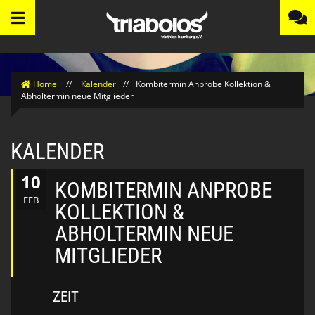
Home
//
Kalender
//
Kombitermin Anprobe Kollektion &
Abholtermin neue Mitglieder
KALENDER
10
KOMBITERMIN ANPROBE
FEB
KOLLEKTION &
ABHOLTERMIN NEUE
MITGLIEDER
ZEIT