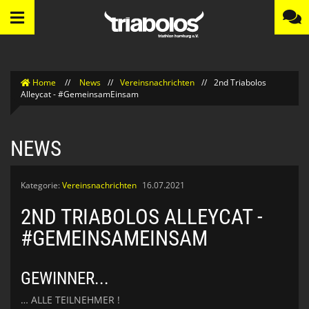
Home
//
News
//
Vereinsnachrichten
//
2nd Triabolos
Alleycat - #GemeinsamEinsam
NEWS
Kategorie:
Vereinsnachrichten
16.07.2021
2ND TRIABOLOS ALLEYCAT -
#GEMEINSAMEINSAM
GEWINNER...
… ALLE TEILNEHMER !