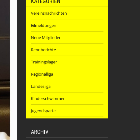
KATEGORIEN
Vereinsnachrichten
Eilmeldungen
Neue Mitglieder
Rennberichte
Trainingslager
Regionalliga
Landesliga
Kinderschwimmen
Jugendsparte
ARCHIV