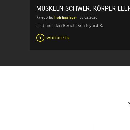
MUSKELN SCHWER. KÖRPER LEER.
Kategorie:
Trainingslager
03.02.2026
Lest hier den Bericht von Isgard K.
WEITERLESEN
W