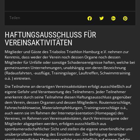
21:30-22:45 Anfänger
Teilen
HAFTUNGSAUSSCHLUSS FÜR
VEREINSAKTIVITÄTEN
Mitglieder und Gäste des Triabolos Triathlon Hamburg e.V. nehmen zur
Kenntnis, dass weder der Verein noch dessen Organe noch dessen
Mitglieder für Unfälle oder sonstige Schadensereignisse haften, welche bei
gemeinsamen Unternehmungen, unabhängig von deren Bezeichnung
(Radausfahrten, -ausflüge, Trainingslager, Lauftreffen, Schwimmtraining
o.ä. ) eintreten.
Die Teilnahme an derartigen Vereinsaktivitäten erfolgt ausschließlich auf
eigene Gefahr und Verantwortung des Teilnehmers. Jeder Teilnehmer
anerkennt durch seine Teilnahme diesen Haftungsausschluss gegenüber
dem Verein, dessen Organen und dessen Mitgliedern. Routenvorschläge,
Fahrtechnikhinweise, Materialempfehlungen, Trainingsvorschläge o.ä.,
auch wenn sie im Rahmen der Internetpräsentation (Homepage) des
Vereines, im Rahmen von Vereinsaktivitäten, durch Vereinsorgane oder
Mitglieder abgegeben werden, erfolgen ausschließlich aus
sportkameradschaftlicher Sicht und stellen die eigene unverbindliche und
unüberprüfbare Meinung des Einzelnen dar. Die Befolgung derartiger
sportkameradlicher Meinungen erfolgt ausschließlich auf eigene Gefahr.