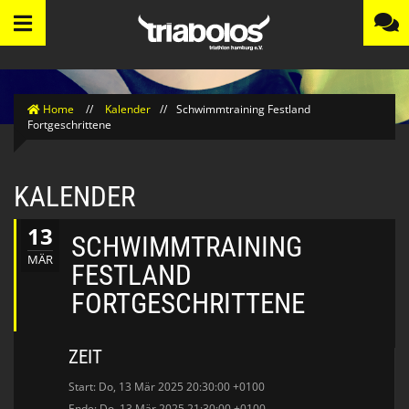
Home
//
Kalender
//
Schwimmtraining Festland
Fortgeschrittene
KALENDER
13
SCHWIMMTRAINING
MÄR
FESTLAND
FORTGESCHRITTENE
ZEIT
Start: Do, 13 Mär 2025 20:30:00 +0100
Ende: Do, 13 Mär 2025 21:30:00 +0100