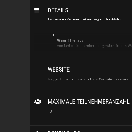
DETAILS
Freiwasser-Schwimmtraining in der Alster
Wann?
Freitags,
von Juni bis September, bei gewitterfreiem We
Startzeit:
07:00 Uhr
WEBSITE
Logge dich ein um den Link zur Website zu sehen.
Treffpunkt:
Blick zum Wasser > rechts vor der
Schwanenwik-Brücke/Hartwicusstraße > "SUP 
MAXIMALE TEILNEHMERANZAHL
Crossfire" (bei den neuen Bänken)
10
Wichtige
Hinweise: