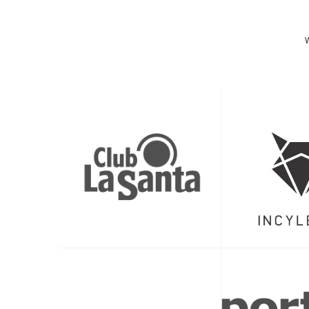
bitte der WhatsApp-Gruppe / WhatsApp-Chann
Die Schwimmbad-Trainings finden wie gewohnt gem
W
Wir freuen uns auf euch!
Ladina & Yvette, Laura & Petra