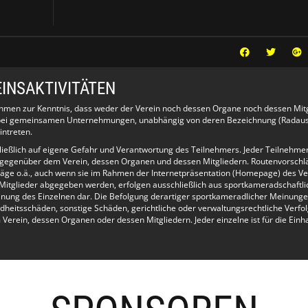
t unbedingt abmelden
orhanden. Wertsachen bitte im Auto
ns Wasser nehmen (Boje).
INSAKTIVITÄTEN
h ab 9 Euro).
ehmen zur Kenntnis, dass weder der Verein noch dessen Organe noch dessen Mit
e bei gemeinsamen Unternehmungen, unabhängig von deren Bezeichnung (Radausf
intreten.
tter.
hließlich auf eigene Gefahr und Verantwortung des Teilnehmers. Jeder Teilnehme
 gegenüber dem Verein, dessen Organen und dessen Mitgliedern. Routenvorschl
äge o.ä., auch wenn sie im Rahmen der Internetpräsentation (Homepage) des Ve
Mitglieder abgegeben werden, erfolgen ausschließlich aus sportkameradschaftlic
inung des Einzelnen dar. Die Befolgung derartiger sportkameradlicher Meinunge
dheitsschäden, sonstige Schäden, gerichtliche oder verwaltungsrechtliche Verfo
rein, dessen Organen oder dessen Mitgliedern. Jeder einzelne ist für die Einh
ffnet die
derungen oder Absagen informiert zu werden,