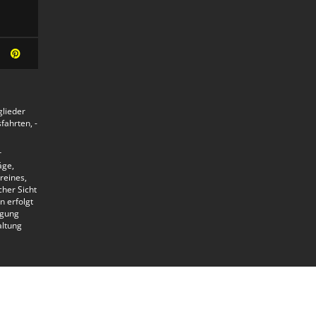
glieder
ahrten, -
r
äge,
reines,
her Sicht
n erfolgt
lgung
altung