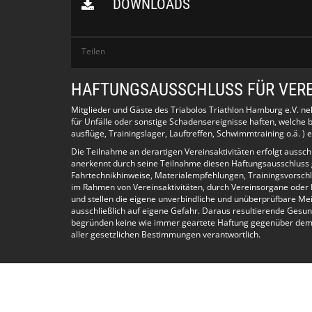
DOWNLOADS
Bitte
10-15 Minuten vor Beginn da sein – sons
Keine
Teilen
Umkleiden, Duschen oder Schließfächer v
einschließen, zu Hause lassen oder mit i
HAFTUNGSAUSSCHLUSS FÜR VERE
Pflicht:
Helle-grelle Badekappe und Boje (erhältlic
Mitglieder und Gäste des Triabolos Triathlon Hamburg e.V. n
für Unfälle oder sonstige Schadensereignisse haften, welch
ausflüge, Trainingslager, Lauftreffen, Schwimmtraining o.ä. ) e
Optional:
Neoprenanzug, vor allem bei kühlerem We
Die Teilnahme an derartigen Vereinsaktivitäten erfolgt aussc
anerkennt durch seine Teilnahme diesen Haftungsausschluss
Fahrtechnikhinweise, Materialempfehlungen, Trainingsvorschl
im Rahmen von Vereinsaktivitäten, durch Vereinsorgane oder 
Distanz:
1-2 km
und stellen die eigene unverbindliche und unüberprüfbare Me
am Alsterufer entlang.
ausschließlich auf eigene Gefahr. Daraus resultierende Gesun
begründen keine wie immer geartete Haftung gegenüber dem Ve
aller gesetzlichen Bestimmungen verantwortlich.
Nach
dem Training:
Für einen wärmenden Kaffee ö
Alsterperle um 8:00 Uhr!
WhatsApp-Gruppe:
Um über kurzfristige Än