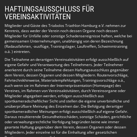
HAFTUNGSAUSSCHLUSS FÜR
VEREINSAKTIVITÄTEN
Mitglieder und Gäste des Triabolos Triathlon Hamburg e.V. nehmen zur
Kenntnis, dass weder der Verein noch dessen Organe noch dessen
Mitglieder für Unfälle oder sonstige Schadensereignisse haften, welche bei
gemeinsamen Unternehmungen, unabhängig von deren Bezeichnung
(Radausfahrten, -ausflüge, Trainingslager, Lauftreffen, Schwimmtraining
o.ä. ) eintreten.
Die Teilnahme an derartigen Vereinsaktivitäten erfolgt ausschließlich auf
eigene Gefahr und Verantwortung des Teilnehmers. Jeder Teilnehmer
anerkennt durch seine Teilnahme diesen Haftungsausschluss gegenüber
dem Verein, dessen Organen und dessen Mitgliedern. Routenvorschläge,
Fahrtechnikhinweise, Materialempfehlungen, Trainingsvorschläge o.ä.,
auch wenn sie im Rahmen der Internetpräsentation (Homepage) des
Vereines, im Rahmen von Vereinsaktivitäten, durch Vereinsorgane oder
Mitglieder abgegeben werden, erfolgen ausschließlich aus
sportkameradschaftlicher Sicht und stellen die eigene unverbindliche und
unüberprüfbare Meinung des Einzelnen dar. Die Befolgung derartiger
sportkameradlicher Meinungen erfolgt ausschließlich auf eigene Gefahr.
Daraus resultierende Gesundheitsschäden, sonstige Schäden, gerichtliche
oder verwaltungsrechtliche Verfolgung begründen keine wie immer
geartete Haftung gegenüber dem Verein, dessen Organen oder dessen
Mitgliedern. Jeder einzelne ist für die Einhaltung aller gesetzlichen