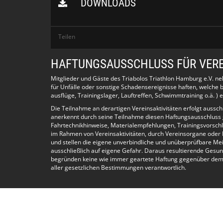
DOWNLOADS
Teilen
HAFTUNGSAUSSCHLUSS FÜR VERE
Mitglieder und Gäste des Triabolos Triathlon Hamburg e.V. n
für Unfälle oder sonstige Schadensereignisse haften, welch
ausflüge, Trainingslager, Lauftreffen, Schwimmtraining o.ä. ) e
Die Teilnahme an derartigen Vereinsaktivitäten erfolgt aussc
anerkennt durch seine Teilnahme diesen Haftungsausschluss
Fahrtechnikhinweise, Materialempfehlungen, Trainingsvorschl
im Rahmen von Vereinsaktivitäten, durch Vereinsorgane oder 
und stellen die eigene unverbindliche und unüberprüfbare Me
ausschließlich auf eigene Gefahr. Daraus resultierende Gesun
begründen keine wie immer geartete Haftung gegenüber dem Ve
aller gesetzlichen Bestimmungen verantwortlich.