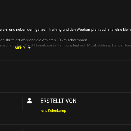
eiern und neben dem ganzen Training und den Wettkämpfen auch mal eine klein
en! Ihr feiert während die Athleten 10 km schwimmen.
denschaftlicher DJ mit Homebase in Hamburg legt auf. Musikrichtung: Dance Hou
MEHR
 mit der Poolparty. Für Getränke wird gesorgt (für einen kleinen Kostenbeitrag)
bei. Der Eintritt beträgt nur 2 Euro.
Im Kalender eintragen kannst Du Dich
hier
/lazaromarquess
ERSTELLT VON
Jens Kulenkamp