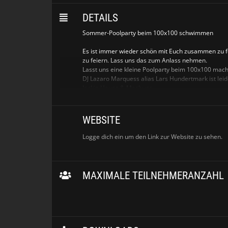
DETAILS
Sommer-Poolparty beim 100x100 schwimmen
Es ist immer wieder schön mit Euch zusammen zu f
zu feiern. Lass uns das zum Anlass nehmen.
Lasst uns eine kleine Poolparty beim 100x100 mach
DJ Lazaro Marquess alias Lars Hundertmark ist lei
Jackin House & Mashups.
Wir starten ab 17:00 pünktlich zum Sonnenuntergang
Party geht bis ca. 22:00.
Bock mal wieder eine schöne Zeit zu haben?Komm vor
WEBSITE
Der Pool DJ:
lazaromarquess.com
&
instagram.com
Logge dich ein um den Link zur Website zu sehen.
MAXIMALE TEILNEHMERANZAHL