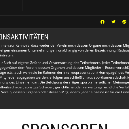
INSAKTIVITÄTEN
ehmen zur Kenntnis, dass weder der Verein noch dessen Organe noch dessen Mit
e bei gemeinsamen Unternehmungen, unabhängig von deren Bezeichnung (Radausf
intreten.
hließlich auf eigene Gefahr und Verantwortung des Teilnehmers. Jeder Teilnehme
 gegenüber dem Verein, dessen Organen und dessen Mitgliedern. Routenvorschl
äge o.ä., auch wenn sie im Rahmen der Internetpräsentation (Homepage) des Ve
Mitglieder abgegeben werden, erfolgen ausschließlich aus sportkameradschaftlic
inung des Einzelnen dar. Die Befolgung derartiger sportkameradlicher Meinunge
dheitsschäden, sonstige Schäden, gerichtliche oder verwaltungsrechtliche Verfo
rein, dessen Organen oder dessen Mitgliedern. Jeder einzelne ist für die Einh