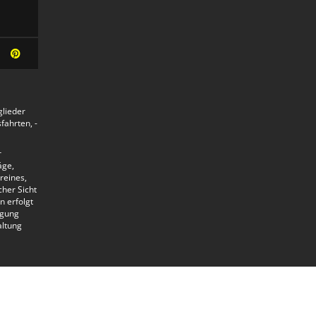
glieder
ahrten, -
r
äge,
reines,
her Sicht
n erfolgt
lgung
altung