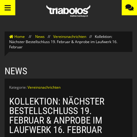
Home
//
News
//
Vereinsnachrichten
//
Kollektion:
Nächster Bestellschluss 19. Februar & Anprobe im Laufwerk 16.
Februar
NEWS
Kategorie:
Vereinsnachrichten
KOLLEKTION: NÄCHSTER
BESTELLSCHLUSS 19.
FEBRUAR & ANPROBE IM
LAUFWERK 16. FEBRUAR