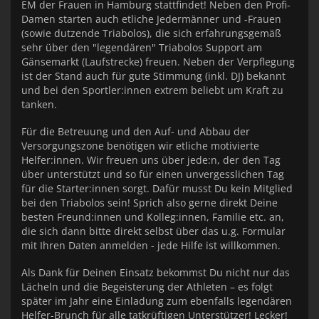
EM der Frauen in Hamburg stattfindet! Neben den Profi-
Damen starten auch etliche Jedermänner und -Frauen
(sowie dutzende Triabolos), die sich erfahrungsgemäß
sehr über den "legendären" Triabolos Support am
Gänsemarkt (Laufstrecke) freuen. Neben der Verpflegung
ist der Stand auch für gute Stimmung (inkl. DJ) bekannt
und bei den Sportler:innen extrem beliebt um Kraft zu
tanken.
Für die Betreuung und den Auf- und Abbau der
Versorgungszone benötigen wir etliche motivierte
Helfer:innen. Wir freuen uns über jede:n, der den Tag
über unterstützt und so für einen unvergesslichen Tag
für die Starter:innen sorgt. Dafür musst Du kein Mitglied
bei den Triabolos sein! Sprich also gerne direkt Deine
besten Freund:innen und Kolleg:innen, Familie etc. an,
die sich dann bitte direkt selbst über das u.g. Formular
mit Ihren Daten anmelden - jede Hilfe ist willkommen.
Als Dank für Deinen Einsatz bekommst Du nicht nur das
Lächeln und die Begeisterung der Athleten – es folgt
später im Jahr eine Einladung zum ebenfalls legendären
Helfer-Brunch für alle tatkrüftigen Unterstützer! Lecker!