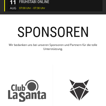
11
FRÜHSTABI ONLINE
AUG
07:00 Uhr - 07:30 Uhr
SPONSOREN
Wir bedanken uns bei unseren Sponsoren und Partnern für die tolle
Unterstützung.