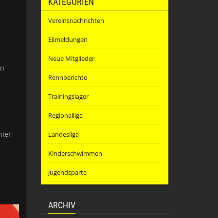
KATEGORIEN
Vereinsnachrichten
Eilmeldungen
Neue Mitglieder
en
Rennberichte
Trainingslager
Regionalliga
hier
Landesliga
Kinderschwimmen
Jugendsparte
ARCHIV