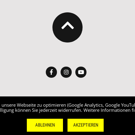
n, unsere Webseite zu optimieren (Google Analytics, Google YouT
IMPRESSUM
DATENSCHUTZ
KONTAKT
illigung können Sie jederzeit widerrufen. Weitere Informationen f
ABLEHNEN
AKZEPTIEREN
Copyright 2019 TRIABOLOS Triathlon Hamburg e.V.