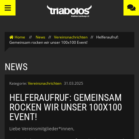
Home
//
News
//
Vereinsnachrichten
//
Helferaufruf:
Gemeinsam rocken wir unser 100x100 Event!
NEWS
Kategorie:
Vereinsnachrichten
31.03.2025
HELFERAUFRUF: GEMEINSAM
ROCKEN WIR UNSER 100X100
EVENT!
Liebe Vereinsmitglieder*innen,