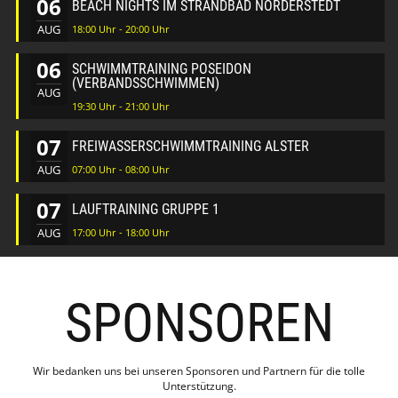
06
BEACH NIGHTS IM STRANDBAD NORDERSTEDT
AUG
18:00 Uhr - 20:00 Uhr
06
SCHWIMMTRAINING POSEIDON
(VERBANDSSCHWIMMEN)
AUG
19:30 Uhr - 21:00 Uhr
07
FREIWASSERSCHWIMMTRAINING ALSTER
AUG
07:00 Uhr - 08:00 Uhr
07
LAUFTRAINING GRUPPE 1
AUG
17:00 Uhr - 18:00 Uhr
SPONSOREN
Wir bedanken uns bei unseren Sponsoren und Partnern für die tolle
Unterstützung.