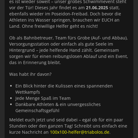
es ist wieder soweit – unser großes Schwimmevent steht
vor der Tür! Dieses Jahr findet es am
21.06.2025
statt,
ebenfalls wieder im Poseidon-Freibad. Doch bevor die
Athleten ins Wasser springen, brauchen wir EUCH an
Land. Ohne freiwillige Helfer geht es nicht!
Ob als Bahnbetreuer, Team fürs Grobe (Auf- und Abbau),
Versorgungsstation oder einfach als gute Seele im
Hintergrund – jede helfende Hand zählt. Gemeinsam
sorgen wir für einen reibungslosen Ablauf und ein Event,
das in Erinnerung bleibt.
Was habt ihr davon?
Ein Blick hinter die Kulissen eines spannenden
Wettkampfs
Jede Menge Spaß im Team
Dankbare Athleten & ein unvergessliches
Gemeinschaftsgefühl
Meldet euch jetzt und seid dabei – egal ob für ein paar
Stunden oder den ganzen Tag! Schreibt uns einfach eine
kurze Nachricht an
100x100-helfer@triabolos.de
.