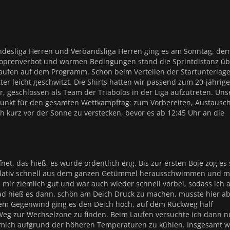
ndesliga Herren und Verbandsliga Herren ging es am Sonntag, dem
 Neoprenverbot und warmen Bedingungen stand die Sprintdistanz üb
ufen auf dem Programm. Schon beim Verteilen der Startunterlag
er leicht geschwitzt. Die Shirts hatten wir passend zum 20-jährig
 geschlossen als Team der Triabolos in der Liga aufzutreten. Uns
punkt für den gesamten Wettkampftag: zum Vorbereiten, Austausc
h kurz vor der Sonne zu verstecken, bevor es ab 12:45 Uhr an die
t, das hieß, es wurde ordentlich eng. Bis zur ersten Boje zog es 
relativ schnell aus dem ganzen Getümmel herausschwimmen und m
mir ziemlich gut und war auch wieder schnell vorbei, sodass ich a
Rad hieß es dann, schön am Deich Druck zu machen, musste hier a
htem Gegenwind ging es den Deich hoch, auf dem Rückweg half
eg zur Wechselzone zu finden. Beim Laufen versuchte ich dann n
d mich aufgrund der höheren Temperaturen zu kühlen. Insgesamt 