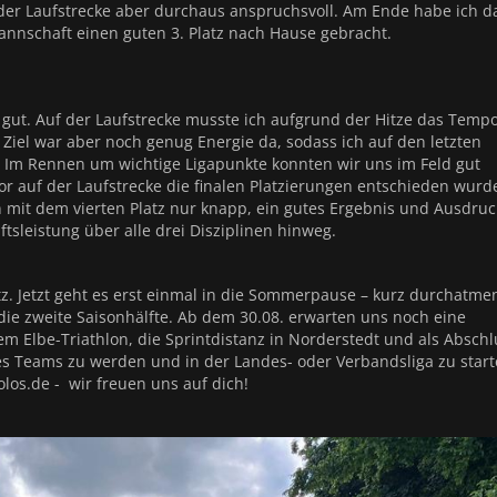
der Laufstrecke aber durchaus anspruchsvoll. Am Ende habe ich 
Mannschaft einen guten 3. Platz nach Hause gebracht.
gut. Auf der Laufstrecke musste ich aufgrund der Hitze das Temp
Ziel war aber noch genug Energie da, sodass ich auf den letzten
 Im Rennen um wichtige Ligapunkte konnten wir uns im Feld gut
r auf der Laufstrecke die finalen Platzierungen entschieden wurd
mit dem vierten Platz nur knapp, ein gutes Ergebnis und Ausdruc
sleistung über alle drei Disziplinen hinweg.
tz. Jetzt geht es erst einmal in die Sommerpause – kurz durchatme
 die zweite Saisonhälfte. Ab dem 30.08. erwarten uns noch eine
 Elbe-Triathlon, die Sprintdistanz in Norderstedt und als Abschl
eres Teams zu werden und in der Landes- oder Verbandsliga zu star
los.de - wir freuen uns auf dich!