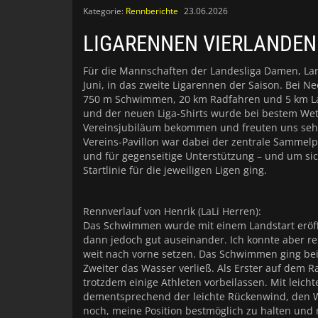
Kategorie:
Rennberichte
23.06.2026
LIGARENNEN VIERLANDEN
Für die Mannschaften der Landesliga Damen, La
Juni, in das zweite Ligarennen der Saison. Bei
750 m Schwimmen, 20 km Radfahren und 5 km La
und der neuen Liga-Shirts wurde bei bestem Wett
Vereinsjubiläum bekommen und freuten uns sehr,
Vereins-Pavillon war dabei der zentrale Sammel
und für gegenseitige Unterstützung – und um sic
Startlinie für die jeweiligen Ligen ging.
Rennverlauf von Henrik (LaLi Herren):
Das Schwimmen wurde mit einem Landstart eröffne
dann jedoch gut auseinander. Ich konnte aber 
weit nach vorne setzen. Das Schwimmen ging bei 
Zweiter das Wasser verließ. Als Erster auf dem 
trotzdem einige Athleten vorbeilassen. Mit leic
dementsprechend der leichte Rückenwind, den W
noch, meine Position bestmöglich zu halten un