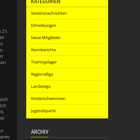
KATEGORIEN
Vereinsnachrichten
Eilmeldungen
 21.
er
Neue Mitglieder
en
Rennberichte
en
er
Trainingslager
hen
Regionalliga
Landesliga
Kinderschwimmen
sich
ich
Jugendsparte
ls
ber
ur
ARCHIV
waren