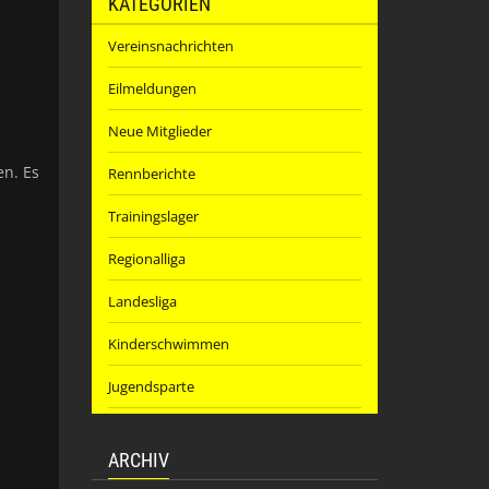
KATEGORIEN
Vereinsnachrichten
Eilmeldungen
Neue Mitglieder
en. Es
Rennberichte
Trainingslager
Regionalliga
Landesliga
Kinderschwimmen
Jugendsparte
ARCHIV