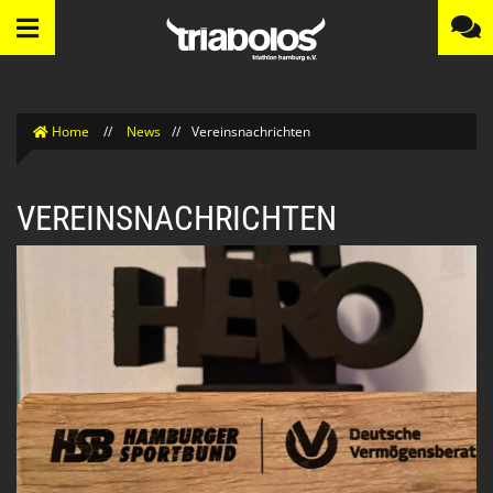
Home
//
News
//
Vereinsnachrichten
VEREINSNACHRICHTEN