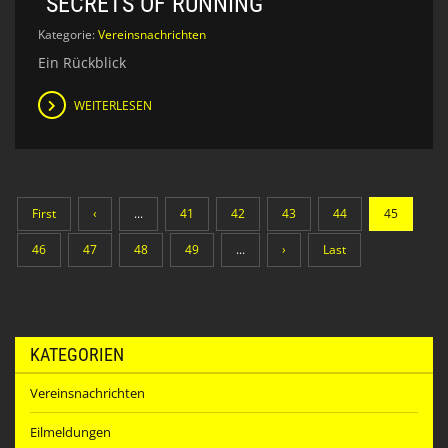
"SECRETS OF RUNNING"
Kategorie:
Vereinsnachrichten
Ein Rückblick
WEITERLESEN
First
‹
...
41
42
43
44
45
46
47
48
49
...
›
Last
KATEGORIEN
Vereinsnachrichten
Eilmeldungen