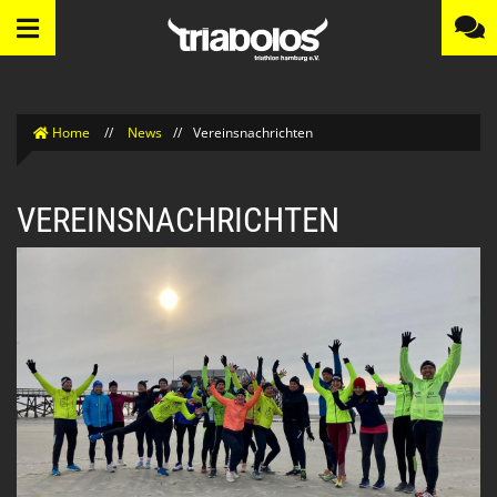
Home
//
News
//
Vereinsnachrichten
VEREINSNACHRICHTEN