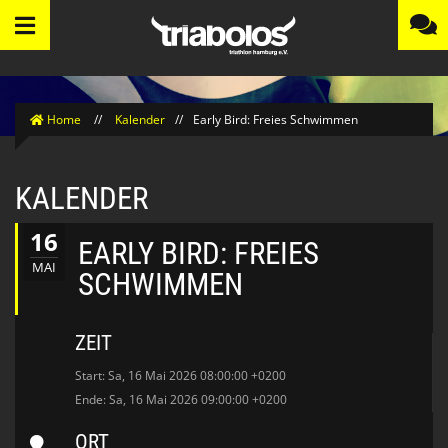
Home
//
Kalender
//
Early Bird: Freies Schwimmen
KALENDER
16
EARLY BIRD: FREIES
MAI
SCHWIMMEN
ZEIT
Start: Sa, 16 Mai 2026 08:00:00 +0200
Ende: Sa, 16 Mai 2026 09:00:00 +0200
ORT