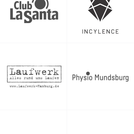
Was brauchst Du zum Schwimmen?
Eng anliegende Badehose oder Badeanzug, eine Badekappe
und eine Schwimmbrille.
Wenn Du hast, bring gern Dein eigenes Schwimmequipment
(Paddles, Brett, Pull Buoy, Flossen) mit. Dieses Equipment ist
aber nicht zwingend erforderlich. Wir haben in den
verschiedenen Bädern auch Leih-Equipment für die
Teilnehmenden.
Wenn wir im Freiwasser schwimmen:
Es gibt keine Umkleiden, Duschen oder Schließfächer.
Wertsachen bitte im Auto einschließen, zu Hause lassen oder
mit ins Wasser nehmen (Schwimm-Boje).
Pflicht: Helle, grelle Badekappe und Schwimm-Boje.
Neoprenanzug kann je nach Temperatur vorteilhaft oder
sogar Pflicht sein.