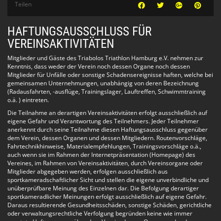
Teilen
Es gibt 4 verschiedene Trainingsgruppen (Anfänger-
Schwimmen, Fortgeschrittenen-Schwimmen, Mixed Training,
Techniktraining):
HAFTUNGSAUSSCHLUSS FÜR
VEREINSAKTIVITÄTEN
Anfänger-Schwimmen
Wenn Du noch keine 400 Meter am Stück Kraul schwimmen
Mitglieder und Gäste des Triabolos Triathlon Hamburg e.V. nehmen zur
kannst, dann bist Du bei den Anfängern genau richtig. Wenn
Kenntnis, dass weder der Verein noch dessen Organe noch dessen
Du immer vorne schwimmst und warten musst, dann ist
Mitglieder für Unfälle oder sonstige Schadensereignisse haften, welche bei
vielleicht das Fortgeschrittenen-Schwimmen für Dich besser
gemeinsamen Unternehmungen, unabhängig von deren Bezeichnung
geeignet.
(Radausfahrten, -ausflüge, Trainingslager, Lauftreffen, Schwimmtraining
o.ä. ) eintreten.
Fortgeschrittenen-Schwimmen:
Die Teilnahme an derartigen Vereinsaktivitäten erfolgt ausschließlich auf
Wenn es Dir leicht fällt, 100 Meter im ausgeruhten Zustand
eigene Gefahr und Verantwortung des Teilnehmers. Jeder Teilnehmer
unter 2 Minuten zu schwimmen, dann bist Du in diesem Kurs
anerkennt durch seine Teilnahme diesen Haftungsausschluss gegenüber
genau richtig. Es wird ein anspruchsvolles Training für
dem Verein, dessen Organen und dessen Mitgliedern. Routenvorschläge,
Fortgeschrittene angeboten.
Fahrtechnikhinweise, Materialempfehlungen, Trainingsvorschläge o.ä.,
auch wenn sie im Rahmen der Internetpräsentation (Homepage) des
Mixed Training
Vereines, im Rahmen von Vereinsaktivitäten, durch Vereinsorgane oder
Das Mixed Training ist für alle gedacht. Anfänger und
Mitglieder abgegeben werden, erfolgen ausschließlich aus
Fortgeschrittene schwimmen zusammen. In diesem Training
sportkameradschaftlicher Sicht und stellen die eigene unverbindliche und
sind alle Leistungsstufen zusammen.
unüberprüfbare Meinung des Einzelnen dar. Die Befolgung derartiger
Bitte nimm Rücksicht auf Deine Schwimmfreundinnen und
sportkameradlicher Meinungen erfolgt ausschließlich auf eigene Gefahr.
Schwimmfreunde.
Daraus resultierende Gesundheitsschäden, sonstige Schäden, gerichtliche
oder verwaltungsrechtliche Verfolgung begründen keine wie immer
Techniktraining: