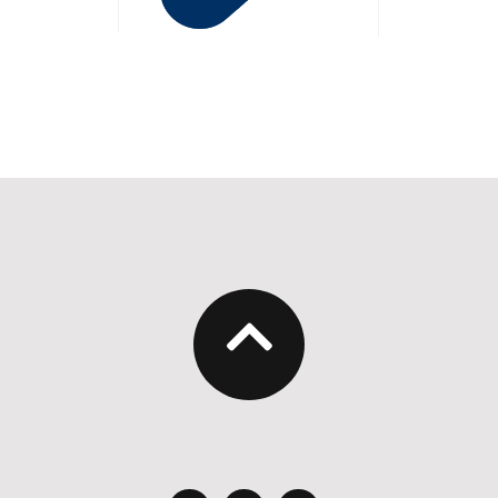
denen Bädern auch Leih-Equipment für die Teilnehmenden.
er. Wertsachen bitte im Auto einschließen, zu Hause lassen oder mit ins Wasser
der sogar Pflicht sein.