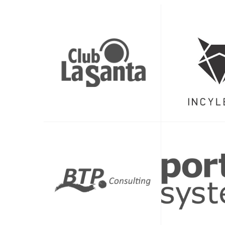
Wie funktioniert das Schwimmtraining:
Treffpunkt ist jeweils 15 Minuten vor Trainingsbegi
10 Minuten vor Trainingsbeginn gehen wir zusamme
Es können pro Trainingsstunde maximal so viele Tri
Es können nur angemeldete Triabolos und Triaboli
Die Anmeldung wird jeweils freitags um 22:00 Uhr f
Du meldest Dich an, indem Du Dich im Triabolos-Ka
unentschuldigt fehlst, müssen wir leider 10 Euro ei
Falls Du doch nicht teilnehmen kannst, melde Dich 
anderes Mitglied noch die Möglichkeit hat, sich zu
Bitte melde Dich nur an, wenn Du sicher weißt, das
Die Teilnahme am Training ist für Dich als Triabolo
werden 10 € eingezogen.
Bitte berücksichtige, dass nur eine Trainingsstunde
Beim Triabolos-Schwimmtraining gibt es einen ge
schwimmen willst, ist unser Schwimmtraining nicht de
Wenn Du ein:e schnelle:r Schwimmer:in bist (und eig
Anfänger:innen anzumelden (nur weil die Zeiten be
Was brauchst Du zum Schwimmen?
Eng anliegende Badehose oder Badeanzug, eine B
Wenn Du hast, bring gern Dein eigenes Schwimmequip