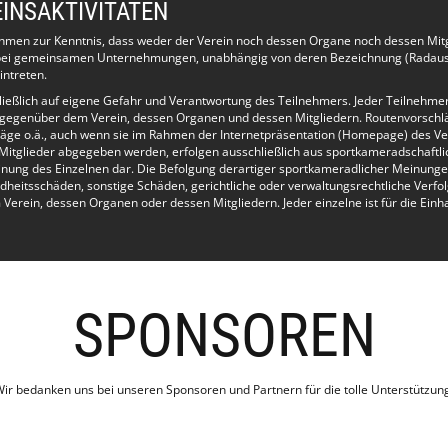
INSAKTIVITÄTEN
)
ehmen zur Kenntnis, dass weder der Verein noch dessen Organe noch dessen Mit
e bei gemeinsamen Unternehmungen, unabhängig von deren Bezeichnung (Radausf
intreten.
r-Schwimmen, Fortgeschrittenen-Schwimmen, Mixed Training, Techniktraining):
hließlich auf eigene Gefahr und Verantwortung des Teilnehmers. Jeder Teilnehme
 gegenüber dem Verein, dessen Organen und dessen Mitgliedern. Routenvorschl
äge o.ä., auch wenn sie im Rahmen der Internetpräsentation (Homepage) des Ve
wimmen kannst, dann bist Du bei den Anfängern genau richtig. Wenn Du immer 
Mitglieder abgegeben werden, erfolgen ausschließlich aus sportkameradschaftlic
as Fortgeschrittenen-Schwimmen für Dich besser geeignet.
inung des Einzelnen dar. Die Befolgung derartiger sportkameradlicher Meinunge
dheitsschäden, sonstige Schäden, gerichtliche oder verwaltungsrechtliche Verfo
rein, dessen Organen oder dessen Mitgliedern. Jeder einzelne ist für die Einh
 Zustand unter 2 Minuten zu schwimmen, dann bist Du in diesem Kurs genau richti
tene angeboten.
 und Fortgeschrittene schwimmen zusammen. In diesem Training sind alle
SPONSOREN
nen und Schwimmfreunde.
 wird nur Technik trainiert. Auf Strecke wird beim Anfänger- und Fortgeschrittene
ir bedanken uns bei unseren Sponsoren und Partnern für die tolle Unterstützun
 auf Verbesserung der Technik und Feedback. Das Tempo gibt der/die Langsams
1:30 bis 22:30 Uhr und am Samstag von 10:00 bis 11:00 Uhr stattfinden.