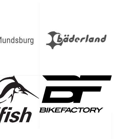
ind.
enn Du
it ein
en.