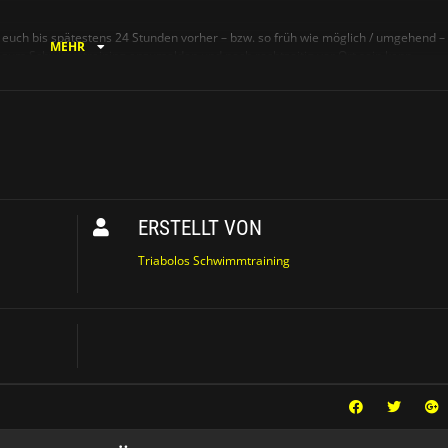
euch bis spätestens 24 Stunden vorher – bzw. so früh wie möglich / umgehend – 
MEHR
ch zum Schwimmtraining anzumelden und noch rechtzeitig vor Ort sein kann.
s du am Training teilnehmen kannst.
nd ist verpflichtend. Wenn du unentschuldigt nicht kommst, müssen wir leider 1
ERSTELLT VON
Triabolos Schwimmtraining