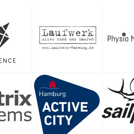
nn
n ins Schwimmbad. Wer zu spät kommt, kann leider nicht mehr rein.
abolos und Triabolinen teilnehmen, wie im jeweiligen Kalendereintrag vermerkt s
nen teilnehmen.
ür die darauffolgende Woche freigeschaltet.
lender für das gewünschte Training einträgst. Die Anmeldung ist verbindlich. W
nziehen.
bis spätestens 24 Stunden vorher – bzw. so früh wie möglich/umgehend – ab, dam
m Schwimmtraining anzumelden und kein Platz leer bleibt.
s du am Training teilnehmen kannst.
s-Mitglied kostenfrei. Der Verein übernimmt die Kosten. Nur bei Nichterscheinen
 möglich ist (keine Doppelstunden).
meinsamen Trainingsplan für die ganze Gruppe. Wenn Du ein eigenes Programm
r richtige Ort. Dann geh bitte für Dich allein trainieren.
entlich in die fortgeschrittenen Kurse gehörst), sieh bitte davon ab, Dich bei den
sser passen). Das bringt Unruhe in die Gruppe und verunsichert die Anfänger:inn
adekappe und eine Schwimmbrille.
ment (Paddles, Brett, Pull Buoy, Flossen) mit. Dieses Equipment ist aber nicht