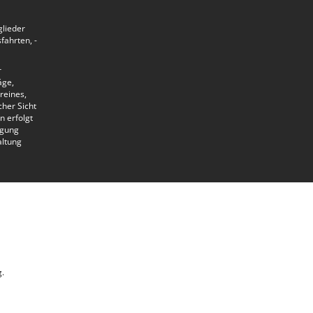
glieder
ahrten, -
r
äge,
reines,
vorne
her Sicht
n erfolgt
lgung
altung
g. Es
n-
g.
te vor.