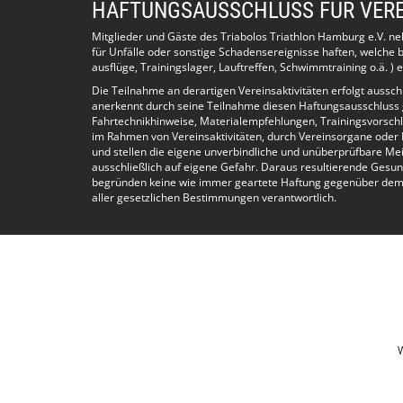
HAFTUNGSAUSSCHLUSS FÜR VERE
Freitag:
19:00-20:00 Fortgeschrittene (Verbandsschwimmen
Mitglieder und Gäste des Triabolos Triathlon Hamburg e.V. n
20:00-21:00 Anfänger (Verbandsschwimmen)
für Unfälle oder sonstige Schadensereignisse haften, welch
ausflüge, Trainingslager, Lauftreffen, Schwimmtraining o.ä. ) e
Es gibt 4 verschiedene Trainingsgruppen (Anfänge
Die Teilnahme an derartigen Vereinsaktivitäten erfolgt aussc
anerkennt durch seine Teilnahme diesen Haftungsausschluss
Anfänger-Schwimmen
Fahrtechnikhinweise, Materialempfehlungen, Trainingsvorschl
Wenn Du noch keine 400 Meter am Stück Kraul sch
im Rahmen von Vereinsaktivitäten, durch Vereinsorgane oder 
schwimmst und warten musst, dann ist vielleicht d
und stellen die eigene unverbindliche und unüberprüfbare Me
ausschließlich auf eigene Gefahr. Daraus resultierende Gesun
Fortgeschrittenen-Schwimmen:
begründen keine wie immer geartete Haftung gegenüber dem Ve
aller gesetzlichen Bestimmungen verantwortlich.
Wenn es Dir leicht fällt, 100 Meter im ausgeruhten
wird ein anspruchsvolles Training für Fortgeschrit
Mixed Training
Das Mixed Training ist für alle gedacht. Anfänger
Leistungsstufen zusammen.
Bitte nimm Rücksicht auf Deine Schwimmfreundin
Techniktraining:
Es wird in Zukunft auch Techniktraining geben. Hier
W
Training geschwommen. Der Schwerpunkt hier liegt
Das Techniktraining soll am Donnerstagabend von 2