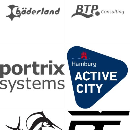
Neoprenanzug kann je nach Temperatur vorteilhaft oder
sogar Pflicht sein.