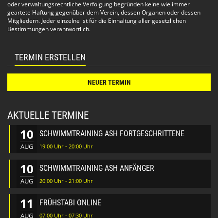
genau richtig. Es wird ein anspruchsvolles Training für
oder verwaltungsrechtliche Verfolgung begründen keine wie immer
Fortgeschrittene angeboten.
geartete Haftung gegenüber dem Verein, dessen Organen oder dessen
Mitgliedern. Jeder einzelne ist für die Einhaltung aller gesetzlichen
Bestimmungen verantwortlich.
Mixed Training
Das Mixed Training ist für alle gedacht. Anfänger und
Fortgeschrittene schwimmen zusammen. In diesem Training
sind alle Leistungsstufen zusammen.
TERMIN ERSTELLEN
Bitte nimm Rücksicht auf Deine Schwimmfreundinnen und
Schwimmfreunde.
NEUER TERMIN
Techniktraining:
Es wird in Zukunft auch Techniktraining geben. Hier wird nur
Technik trainiert. Auf Strecke wird beim Anfänger- und
AKTUELLE TERMINE
Fortgeschrittenen-Training geschwommen. Der Schwerpunkt
hier liegt auf Verbesserung der Technik und Feedback. Das
10
SCHWIMMTRAINING ASH FORTGESCHRITTENE
Tempo gibt der/die Langsamste vor.
AUG
19:00 Uhr - 20:00 Uhr
Das Techniktraining soll am Donnerstagabend von 21:30 bis
22:30 Uhr und am Samstag von 10:00 bis 11:00 Uhr
10
SCHWIMMTRAINING ASH ANFÄNGER
stattfinden.
AUG
20:00 Uhr - 21:00 Uhr
Wie funktioniert das Schwimmtraining:
11
FRÜHSTABI ONLINE
Treffpunkt ist jeweils 15 Minuten vor Trainingsbeginn
10 Minuten vor Trainingsbeginn gehen wir zusammen ins
AUG
07:00 Uhr - 07:30 Uhr