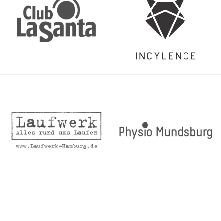
Beim Triabolos-Schwimmtraining gibt es einen gemeinsamen
Trainingsplan für die ganze Gruppe. Wenn Du ein eigenes
Programm schwimmen willst, ist unser Schwimmtraining
nicht der richtige Ort. Dann geh bitte für Dich allein
trainieren.
Wenn Du ein:e schnelle:r Schwimmer:in bist (und eigentlich in
die fortgeschrittenen Kurse gehörst), sieh bitte davon ab,
Dich bei den Anfänger:innen anzumelden (nur weil die Zeiten
besser passen). Das bringt Unruhe in die Gruppe und
verunsichert die Anfänger:innen.
Was brauchst Du zum Schwimmen?
Eng anliegende Badehose oder Badeanzug, eine Badekappe
und eine Schwimmbrille.
Wenn Du hast, bring gern Dein eigenes Schwimmequipment
(Paddles, Brett, Pull Buoy, Flossen) mit. Dieses Equipment ist
aber nicht zwingend erforderlich. Wir haben in den
verschiedenen Bädern auch Leih-Equipment für die
Teilnehmenden.
Wenn wir im Freiwasser schwimmen:
Es gibt keine Umkleiden, Duschen oder Schließfächer.
Wertsachen bitte im Auto einschließen, zu Hause lassen oder
mit ins Wasser nehmen (Schwimm-Boje).
Pflicht: Helle, grelle Badekappe und Schwimm-Boje.