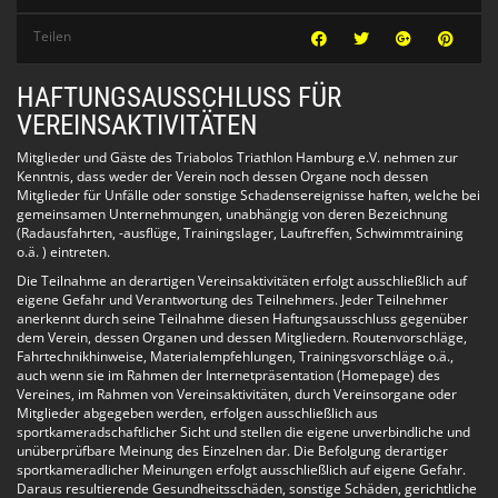
Mittwoch:
19:00-20:00 Fortgeschrittene
Teilen
20:00-21:00 Anfänger
Donnerstag:
HAFTUNGSAUSSCHLUSS FÜR
07:00-08:00 Mixed
VEREINSAKTIVITÄTEN
Freitag:
Mitglieder und Gäste des Triabolos Triathlon Hamburg e.V. nehmen zur
19:00-20:00 Fortgeschrittene (Verbandsschwimmen)
Kenntnis, dass weder der Verein noch dessen Organe noch dessen
20:00-21:00 Anfänger (Verbandsschwimmen)
Mitglieder für Unfälle oder sonstige Schadensereignisse haften, welche bei
gemeinsamen Unternehmungen, unabhängig von deren Bezeichnung
Es gibt 4 verschiedene Trainingsgruppen (Anfänger-
(Radausfahrten, -ausflüge, Trainingslager, Lauftreffen, Schwimmtraining
Schwimmen, Fortgeschrittenen-Schwimmen, Mixed Training,
o.ä. ) eintreten.
Techniktraining):
Die Teilnahme an derartigen Vereinsaktivitäten erfolgt ausschließlich auf
eigene Gefahr und Verantwortung des Teilnehmers. Jeder Teilnehmer
Anfänger-Schwimmen
anerkennt durch seine Teilnahme diesen Haftungsausschluss gegenüber
Wenn Du noch keine 400 Meter am Stück Kraul schwimmen
dem Verein, dessen Organen und dessen Mitgliedern. Routenvorschläge,
kannst, dann bist Du bei den Anfängern genau richtig. Wenn
Fahrtechnikhinweise, Materialempfehlungen, Trainingsvorschläge o.ä.,
Du immer vorne schwimmst und warten musst, dann ist
auch wenn sie im Rahmen der Internetpräsentation (Homepage) des
vielleicht das Fortgeschrittenen-Schwimmen für Dich besser
Vereines, im Rahmen von Vereinsaktivitäten, durch Vereinsorgane oder
geeignet.
Mitglieder abgegeben werden, erfolgen ausschließlich aus
sportkameradschaftlicher Sicht und stellen die eigene unverbindliche und
Fortgeschrittenen-Schwimmen:
unüberprüfbare Meinung des Einzelnen dar. Die Befolgung derartiger
Wenn es Dir leicht fällt, 100 Meter im ausgeruhten Zustand
sportkameradlicher Meinungen erfolgt ausschließlich auf eigene Gefahr.
unter 2 Minuten zu schwimmen, dann bist Du in diesem Kurs
Daraus resultierende Gesundheitsschäden, sonstige Schäden, gerichtliche