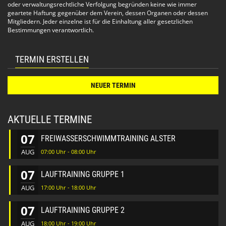
genau richtig. Es wird ein anspruchsvolles Training für
oder verwaltungsrechtliche Verfolgung begründen keine wie immer
Fortgeschrittene angeboten.
geartete Haftung gegenüber dem Verein, dessen Organen oder dessen
Mitgliedern. Jeder einzelne ist für die Einhaltung aller gesetzlichen
Bestimmungen verantwortlich.
Mixed Training
Das Mixed Training ist für alle gedacht. Anfänger und
Fortgeschrittene schwimmen zusammen. In diesem Training
sind alle Leistungsstufen zusammen.
TERMIN ERSTELLEN
Bitte nimm Rücksicht auf Deine Schwimmfreundinnen und
Schwimmfreunde.
NEUER TERMIN
Techniktraining:
Es wird in Zukunft auch Techniktraining geben. Hier wird nur
Technik trainiert. Auf Strecke wird beim Anfänger- und
AKTUELLE TERMINE
Fortgeschrittenen-Training geschwommen. Der Schwerpunkt
hier liegt auf Verbesserung der Technik und Feedback. Das
07
FREIWASSERSCHWIMMTRAINING ALSTER
Tempo gibt der/die Langsamste vor.
AUG
07:00 Uhr - 08:00 Uhr
Das Techniktraining soll am Donnerstagabend von 21:30 bis
22:30 Uhr und am Samstag von 10:00 bis 11:00 Uhr
07
LAUFTRAINING GRUPPE 1
stattfinden.
AUG
17:00 Uhr - 18:00 Uhr
Wie funktioniert das Schwimmtraining:
07
LAUFTRAINING GRUPPE 2
Treffpunkt ist jeweils 15 Minuten vor Trainingsbeginn
10 Minuten vor Trainingsbeginn gehen wir zusammen ins
AUG
18:00 Uhr - 19:00 Uhr