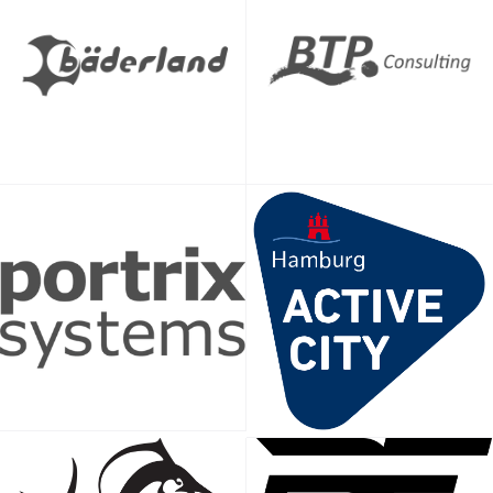
Neoprenanzug kann je nach Temperatur vorteilhaft oder
sogar Pflicht sein.