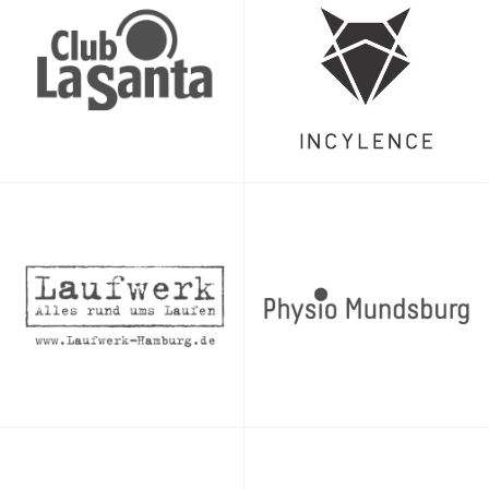
Beim Triabolos-Schwimmtraining gibt es einen gemeinsamen
Trainingsplan für die ganze Gruppe. Wenn Du ein eigenes
Programm schwimmen willst, ist unser Schwimmtraining
nicht der richtige Ort. Dann geh bitte für Dich allein
trainieren.
Wenn Du ein:e schnelle:r Schwimmer:in bist (und eigentlich in
die fortgeschrittenen Kurse gehörst), sieh bitte davon ab,
Dich bei den Anfänger:innen anzumelden (nur weil die Zeiten
besser passen). Das bringt Unruhe in die Gruppe und
verunsichert die Anfänger:innen.
Was brauchst Du zum Schwimmen?
Eng anliegende Badehose oder Badeanzug, eine Badekappe
und eine Schwimmbrille.
Wenn Du hast, bring gern Dein eigenes Schwimmequipment
(Paddles, Brett, Pull Buoy, Flossen) mit. Dieses Equipment ist
aber nicht zwingend erforderlich. Wir haben in den
verschiedenen Bädern auch Leih-Equipment für die
Teilnehmenden.
Wenn wir im Freiwasser schwimmen:
Es gibt keine Umkleiden, Duschen oder Schließfächer.
Wertsachen bitte im Auto einschließen, zu Hause lassen oder
mit ins Wasser nehmen (Schwimm-Boje).
Pflicht: Helle, grelle Badekappe und Schwimm-Boje.