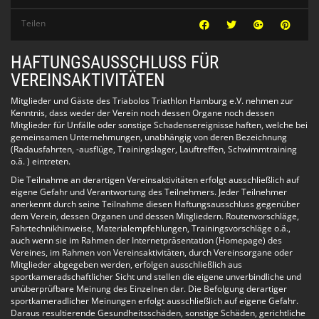
Mittwoch:
19:00-20:00 Fortgeschrittene
Teilen
20:00-21:00 Anfänger
Donnerstag:
HAFTUNGSAUSSCHLUSS FÜR
07:00-08:00 Mixed
VEREINSAKTIVITÄTEN
Freitag:
Mitglieder und Gäste des Triabolos Triathlon Hamburg e.V. nehmen zur
19:00-20:00 Fortgeschrittene (Verbandsschwimmen)
Kenntnis, dass weder der Verein noch dessen Organe noch dessen
20:00-21:00 Anfänger (Verbandsschwimmen)
Mitglieder für Unfälle oder sonstige Schadensereignisse haften, welche bei
gemeinsamen Unternehmungen, unabhängig von deren Bezeichnung
Es gibt 4 verschiedene Trainingsgruppen (Anfänger-
(Radausfahrten, -ausflüge, Trainingslager, Lauftreffen, Schwimmtraining
Schwimmen, Fortgeschrittenen-Schwimmen, Mixed Training,
o.ä. ) eintreten.
Techniktraining):
Die Teilnahme an derartigen Vereinsaktivitäten erfolgt ausschließlich auf
eigene Gefahr und Verantwortung des Teilnehmers. Jeder Teilnehmer
Anfänger-Schwimmen
anerkennt durch seine Teilnahme diesen Haftungsausschluss gegenüber
Wenn Du noch keine 400 Meter am Stück Kraul schwimmen
dem Verein, dessen Organen und dessen Mitgliedern. Routenvorschläge,
kannst, dann bist Du bei den Anfängern genau richtig. Wenn
Fahrtechnikhinweise, Materialempfehlungen, Trainingsvorschläge o.ä.,
Du immer vorne schwimmst und warten musst, dann ist
auch wenn sie im Rahmen der Internetpräsentation (Homepage) des
vielleicht das Fortgeschrittenen-Schwimmen für Dich besser
Vereines, im Rahmen von Vereinsaktivitäten, durch Vereinsorgane oder
geeignet.
Mitglieder abgegeben werden, erfolgen ausschließlich aus
sportkameradschaftlicher Sicht und stellen die eigene unverbindliche und
Fortgeschrittenen-Schwimmen:
unüberprüfbare Meinung des Einzelnen dar. Die Befolgung derartiger
Wenn es Dir leicht fällt, 100 Meter im ausgeruhten Zustand
sportkameradlicher Meinungen erfolgt ausschließlich auf eigene Gefahr.
unter 2 Minuten zu schwimmen, dann bist Du in diesem Kurs
Daraus resultierende Gesundheitsschäden, sonstige Schäden, gerichtliche