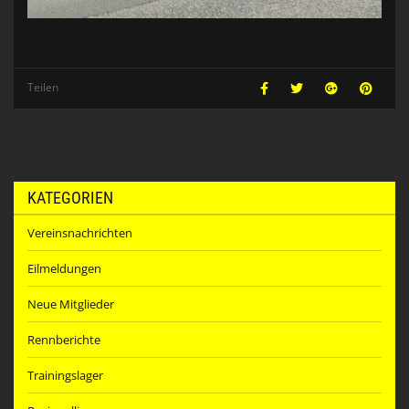
Teilen
KATEGORIEN
Vereinsnachrichten
Eilmeldungen
Neue Mitglieder
Rennberichte
Trainingslager