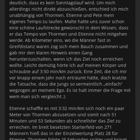
deutlich, dass es kein Sonntagslauf wird. Um mich
allerdings nicht direkt abzuschießen, entschied ich mich
unabhängig von Thormen, Etienne und Pete mein
eigenes Tempo zu laufen. Malte hatte uns zuvor schon
eine schöne Laufstrecke gewünscht in dem Wissen, dass
er das Tempo von Thormen und Etienne nicht mitgehen
werde. Ab Kilometer eins, wo die Männer fast in
Greifdistanz waren zog sich mein Bauch zusammen und
gab mir den klaren Hinweis einen Gang
herunterzuschalten, wenn ich das Ziel noch erreichen
wollte. Leicht demütig hörte ich auf meinen Körper und
schraubte auf 3:50 min/km zurück. Eine Zeit, die ich mir
vor knapp einem Jahr noch erträumt hätte, doch kratzte
die Tatsache, dass die Jungs so vermeintlich „einfach“
wegzogen an meinem Ego. Es ist halt immer die Frage mit
wem man sich vergleicht ;)
Etienne schaffte es mit 3:32 min/km sich noch ein paar
Meter von Thormen abzusetzen und somit nach 51
Minuten und 53 Sekunden als schnellster das Ziel zu
erreichen. Im breit besetzten Starterfeld von 271
Männern hieß das in der Einzelwertung Platz 28 für
Etienne. Thormen folgte 25 Sekunden später und bringt