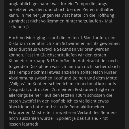
unglaublich gespannt was für ein Tempo die Jungs
ansetzten würden und ob ich bei den Zeiten mithalten
kann. In meiner jungen Naivität hatte ich die Hoffnung
zumindest nicht vollkommen hinterherzulaufen - Mal
schauen ;)
Hochmotiviert ging es auf die ersten 1,5km Laufen, eine
Distanz in der ähnlich zum Schwimmen nichts gewonnen
aber durchaus wertvolle Sekunden verloren werden
können. Fast im Gleichschritt liefen wir den ersten
Kilometer in knapp 3:15 min/km. In Anbetracht der noch
folgenden Disziplinen war ich mir nun nicht sicher ob ich
das Tempo nochmal etwas anziehen sollte: Nach kurzer
Abstimmung zwischen Kopf und Beinen und dem Motto
„Vollgas“ im Kopf entschied ich mich nochmal kurz aufs
Gaspedal zu drücken. Zu meinem Erstaunen folgte mir
allerdings keiner - auf den letzten 100m schossen die
ersten Zweifel in den Kopf ob ich es vielleicht etwas
übertrieben hatte und sich die Renntaktik meiner
Erfahrenen Mitstreiter im weiteren Verlauf des Rennens
noch auszahlen würde - Spoiler: Ja das tut sie. First
lesson learned!