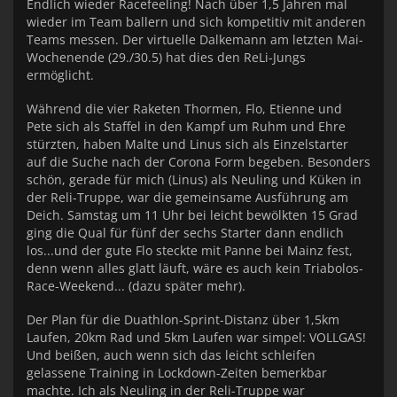
Endlich wieder Racefeeling! Nach über 1,5 Jahren mal
wieder im Team ballern und sich kompetitiv mit anderen
Teams messen. Der virtuelle Dalkemann am letzten Mai-
Wochenende (29./30.5) hat dies den ReLi-Jungs
ermöglicht.
Während die vier Raketen Thormen, Flo, Etienne und
Pete sich als Staffel in den Kampf um Ruhm und Ehre
stürzten, haben Malte und Linus sich als Einzelstarter
auf die Suche nach der Corona Form begeben. Besonders
schön, gerade für mich (Linus) als Neuling und Küken in
der Reli-Truppe, war die gemeinsame Ausführung am
Deich. Samstag um 11 Uhr bei leicht bewölkten 15 Grad
ging die Qual für fünf der sechs Starter dann endlich
los...und der gute Flo steckte mit Panne bei Mainz fest,
denn wenn alles glatt läuft, wäre es auch kein Triabolos-
Race-Weekend... (dazu später mehr).
Der Plan für die Duathlon-Sprint-Distanz über 1,5km
Laufen, 20km Rad und 5km Laufen war simpel: VOLLGAS!
Und beißen, auch wenn sich das leicht schleifen
gelassene Training in Lockdown-Zeiten bemerkbar
machte. Ich als Neuling in der Reli-Truppe war