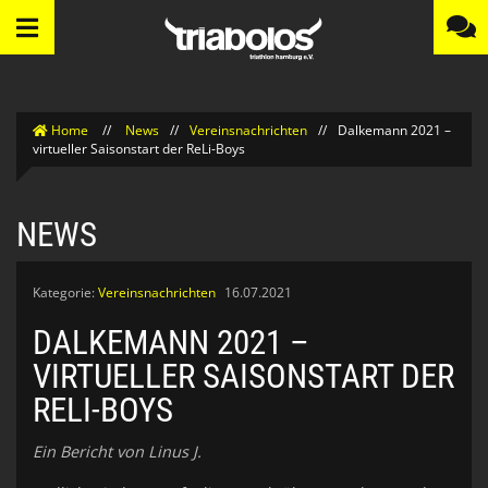
Home
//
News
//
Vereinsnachrichten
//
Dalkemann 2021 –
virtueller Saisonstart der ReLi-Boys
NEWS
Kategorie:
Vereinsnachrichten
16.07.2021
DALKEMANN 2021 –
VIRTUELLER SAISONSTART DER
RELI-BOYS
Ein Bericht von Linus J.