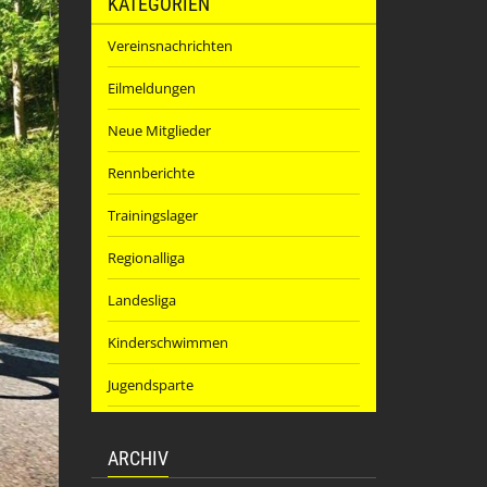
KATEGORIEN
Vereinsnachrichten
Eilmeldungen
Neue Mitglieder
Rennberichte
Trainingslager
Regionalliga
Landesliga
Kinderschwimmen
Jugendsparte
ARCHIV