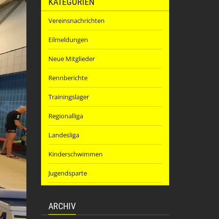
KATEGORIEN
Vereinsnachrichten
Eilmeldungen
Neue Mitglieder
Rennberichte
Trainingslager
Regionalliga
Landesliga
Kinderschwimmen
Jugendsparte
ARCHIV